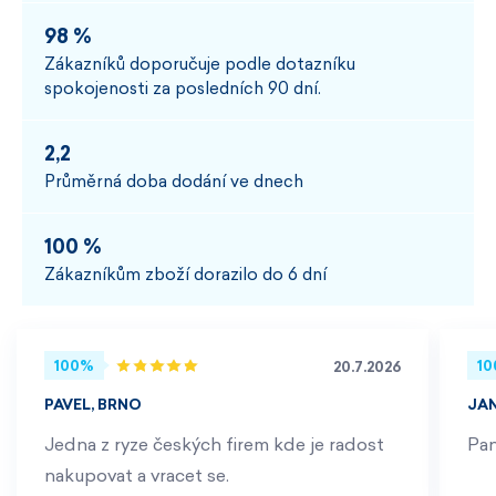
98 %
Zákazníků doporučuje podle dotazníku
spokojenosti za posledních 90 dní.
2,2
Průměrná doba dodání ve dnech
100 %
Zákazníkům zboží dorazilo do 6 dní
100%
1
20.7.2026
PAVEL, BRNO
JA
Jedna z ryze českých firem kde je radost
Pan
nakupovat a vracet se.