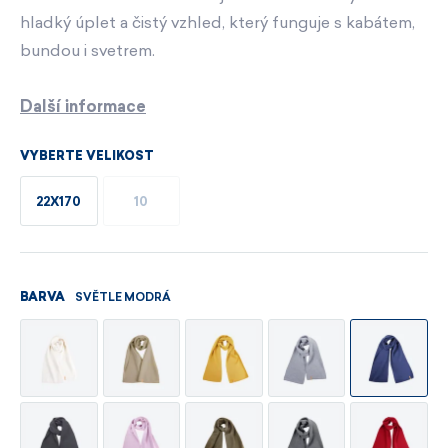
hladký úplet a čistý vzhled, který funguje s kabátem,
bundou i svetrem.
Další informace
VYBERTE VELIKOST
22X170
10
SVĚTLE MODRÁ
BARVA