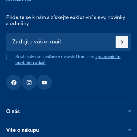
Přidejte se k nám a získejte exkluzivní slevy, novinky
a odměny.
Souhlasím se zasíláním newsletteru a se
zpracováním
osobních údajů
.
O nás
O nás
Kontakty
Vše o nákupu
Firemní prodejna