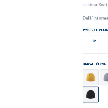
Pánské sety
Dámské merino 
s sebou. Sedí,
PROHLÉDNOUT
PROHLÉDNOUT
Další inform
PROHLÉDNOUT
PROHLÉDNOUT
VYBERTE VELI
M
ČERNÁ
BARVA