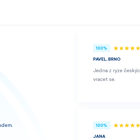
100%
PAVEL, BRNO
Jedna z ryze českýc
vracet se.
odem.
100%
JANA