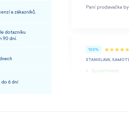
Paní prodavačka byl
enzí a zákazníků.
le dotazníku
 90 dní.
100%
 dnech
STANISLAVA, SAMOT
Spolehlivost
 do 6 dní
100%
JOSEF, PŘÍBRAM
Rychlost kvalita