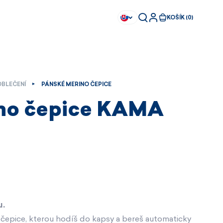
KOŠÍK (0)
OBLEČENÍ
PÁNSKÉ MERINO ČEPICE
no čepice KAMA
u.
Ihned k dispozici
Ihned k dispozici
čepice, kterou hodíš do kapsy a bereš automaticky