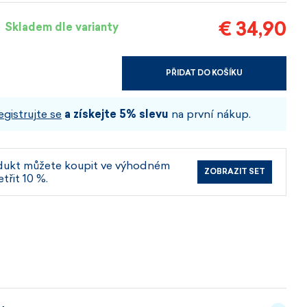
€ 34,90
Skladem dle varianty
PŘIDAT DO KOŠÍKU
VYBERTE VELIKOST A BARVU
egistrujte se
a získejte 5% slevu
na první nákup.
dukt můžete koupit ve výhodném
ZOBRAZIT SET
etřit 10 %.