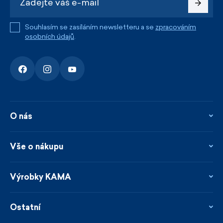
Souhlasím se zasíláním newsletteru a se
zpracováním
osobních údajů
.
O nás
O nás
Kontakty
Vše o nákupu
Firemní prodejna
Blog
Vrácení, reklamace a opravy
Novinky
Věrnostní program
Výrobky KAMA
Napsali o nás
Platby a doprava
Garance rychlého odeslání
Ošetřování & materiály
Prodejci
Udržitelnost
Ostatní
Obchodní podmínky
Velikosti