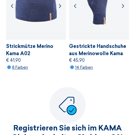
WEITERE INFORMATIONEN
WEITERE INFORMATIONEN
Strickmütze Merino
Gestrickte Handschuhe
Kama A02
aus Merinowolle Kama
€ 41,90
€ 45,90
R102
8 Farben
14 Farben
Registrieren Sie sich im KAMA