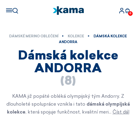
0
DÁMSKÉ MERINO OBLEČENÍ
KOLEKCE
DÁMSKÁ KOLEKCE
ANDORRA
Dámská kolekce
ANDORRA
(8)
KAMA již popáté obléká olympijský tým Andorry. Z
dlouholeté spolupráce vznikla i tato
dámská olympijská
kolekce
, která spojuje funkčnost, kvalitní meri…
Číst dál