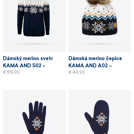
Dámský merino svetr
Dámská merino čepice
KAMA AND 502 –
KAMA AND A02 –
€ 195,90
€ 44,90
Andorra 2022
Andorra 2022