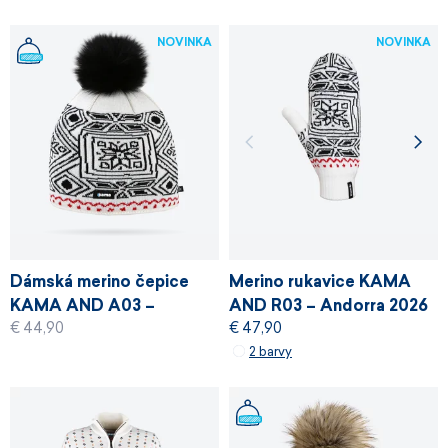
NOVINKA
NOVINKA
Dámská merino čepice
Merino rukavice KAMA
KAMA AND A03 –
AND R03 – Andorra 2026
€ 44,90
€ 47,90
Andorra 2026
2 barvy