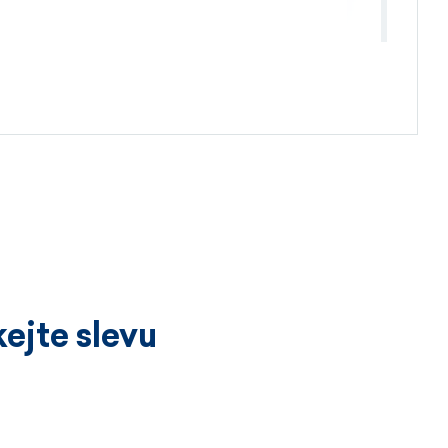
4.4.2026
ejte slevu
3.4.2026
íckrát a vždy k velké spokojenosti.
ží