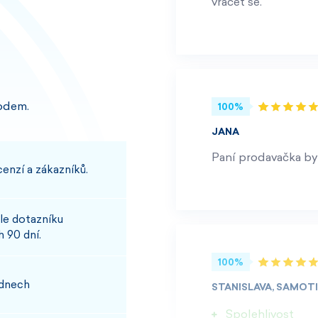
vracet se.
odem.
100%
JANA
Paní prodavačka byl
enzí a zákazníků.
le dotazníku
 90 dní.
100%
 dnech
STANISLAVA, SAMOT
Spolehlivost