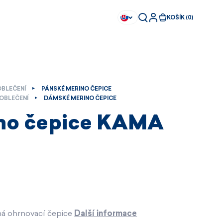
KOŠÍK (0)
OBLEČENÍ
PÁNSKÉ MERINO ČEPICE
OBLEČENÍ
DÁMSKÉ MERINO ČEPICE
no čepice KAMA
ná ohrnovací čepice
Další informace
Ihned k dispozici
Ihned k dispozici