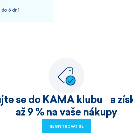
 do 6 dní
100%
JOSEF, PŘÍBRAM
Rychlost kvalita
100%
ujte se do KAMA klubu a získ
HELENA, HOŘICE
až 9 % na vaše nákupy
Nakoupila jsem již v
REGISTROVAT SE
velmi kvalitní zbo