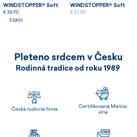
WINDSTOPPER® Soft
WINDSTOPPER® Soft
€ 36,90
€ 37,90
Shell
Shell
4 barvy
Pleteno srdcem v Česku
Rodinná tradice od roku 1989
Certifikovaná Merino
Česká rodinná firma
vlna