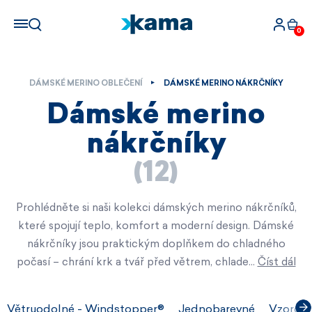
0
DÁMSKÉ MERINO OBLEČENÍ
DÁMSKÉ MERINO NÁKRČNÍKY
Dámské merino
nákrčníky
(12)
Prohlédněte si naši kolekci dámských merino nákrčníků,
které spojují teplo, komfort a moderní design. Dámské
nákrčníky jsou praktickým doplňkem do chladného
počasí – chrání krk a tvář před větrem, chlade…
Číst dál
Větruodolné - Windstopper®
Jednobarevné
Vzorova