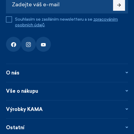
Souhlasím se zasíláním newsletteru a se
zpracováním
osobních údajů
.
O nás
O nás
Kontakty
Vše o nákupu
Firemní prodejna
Blog
Vrácení, reklamace a opravy
Novinky
Věrnostní program
Výrobky KAMA
Napsali o nás
Platby a doprava
Garance rychlého odeslání
Ošetřování & materiály
Prodejci
Udržitelnost
Ostatní
Obchodní podmínky
Velikosti