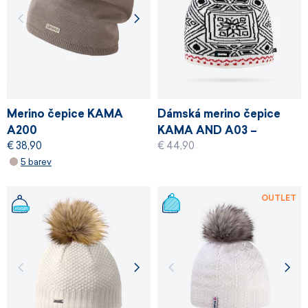
Merino čepice KAMA
Dámská merino čepice
A200
KAMA AND A03 –
€ 38,90
€ 44,90
Andorra 2026
5 barev
OUTLET