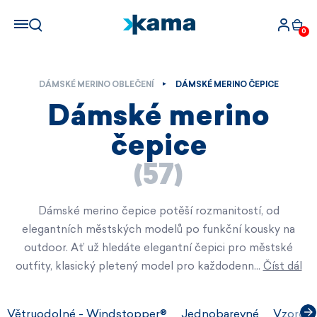
0
DÁMSKÉ MERINO OBLEČENÍ
DÁMSKÉ MERINO ČEPICE
Dámské merino
čepice
(57)
Dámské merino čepice potěší rozmanitostí, od
elegantních městských modelů po funkční kousky na
outdoor. Ať už hledáte elegantní čepici pro městské
outfity, klasický pletený model pro každodenn…
Číst dál
Větruodolné - Windstopper®
Jednobarevné
Vzorova