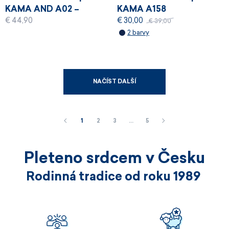
KAMA AND A02 –
KAMA A158
€ 44,90
€ 30,00
Andorra 2022
€ 39,00
2 barvy
NAČÍST DALŠÍ
1
2
3
…
5
Pleteno srdcem v Česku
Rodinná tradice od roku 1989