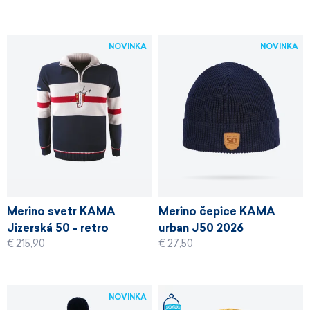
NOVINKA
NOVINKA
Merino svetr KAMA
Merino čepice KAMA
Jizerská 50 - retro
urban J50 2026
€ 215,90
€ 27,50
kolekce
NOVINKA