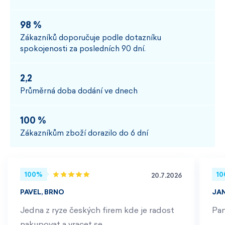
98 %
Zákazníků doporučuje podle dotazníku
spokojenosti za posledních 90 dní.
2,2
Průměrná doba dodání ve dnech
100 %
Zákazníkům zboží dorazilo do 6 dní
100%
1
20.7.2026
PAVEL, BRNO
JA
Jedna z ryze českých firem kde je radost
Pan
nakupovat a vracet se.