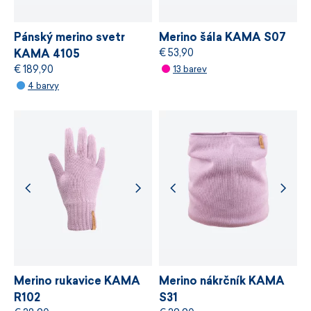
VÍCE INFORMACÍ
Pánský merino svetr
Merino šála KAMA S07
€ 53,90
KAMA 4105
€ 189,90
13 barev
4 barvy
Merino rukavice KAMA
Merino nákrčník KAMA
R102
S31