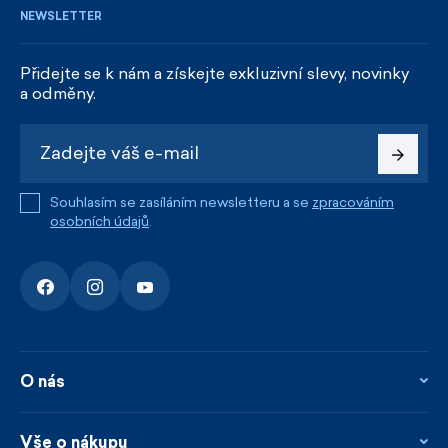
NEWSLETTER
Přidejte se k nám a získejte exkluzivní slevy, novinky
a odměny.
Souhlasím se zasíláním newsletteru a se
zpracováním
osobních údajů
.
O nás
O nás
Kontakty
Vše o nákupu