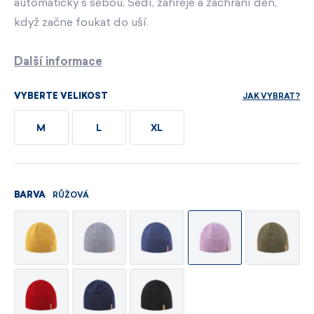
automaticky s sebou. Sedí, zahřeje a zachrání den,
když začne foukat do uší.
Další informace
JAK VYBRAT?
VYBERTE VELIKOST
M
L
XL
RŮŽOVÁ
BARVA