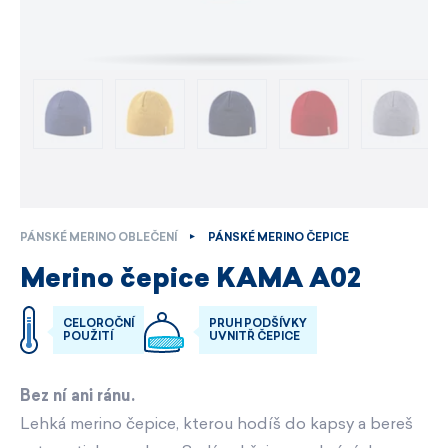
PÁNSKÉ MERINO OBLEČENÍ
PÁNSKÉ MERINO ČEPICE
Merino čepice KAMA A02
CELOROČNÍ
PRUH PODŠÍVKY
POUŽITÍ
UVNITŘ ČEPICE
Bez ní ani ránu.
Lehká merino čepice, kterou hodíš do kapsy a bereš