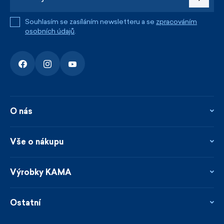
Souhlasím se zasíláním newsletteru a se
zpracováním
osobních údajů
.
O nás
O nás
Kontakty
Vše o nákupu
Firemní prodejna
Blog
Vrácení, reklamace a opravy
Novinky
Věrnostní program
Výrobky KAMA
Napsali o nás
Platby a doprava
Garance rychlého odeslání
Ošetřování & materiály
Prodejci
Udržitelnost
Ostatní
Obchodní podmínky
Velikosti
Katalog
Zakázková výroba