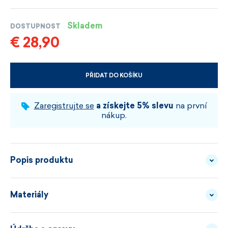
Skladem
DOSTUPNOST
€ 28,90
PŘIDAT DO KOŠÍKU
VYBERTE VELIKOST A BARVU
Zaregistrujte se
a získejte 5% slevu
na první
nákup.
Popis produktu
Materiály
Trochu objemu jí sluší. Hlavně když začne foukat.