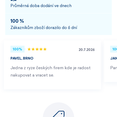
Průměrná doba dodání ve dnech
100 %
Zákazníkům zboží dorazilo do 6 dní
100%
1
20.7.2026
PAVEL, BRNO
JA
Jedna z ryze českých firem kde je radost
Pan
nakupovat a vracet se.