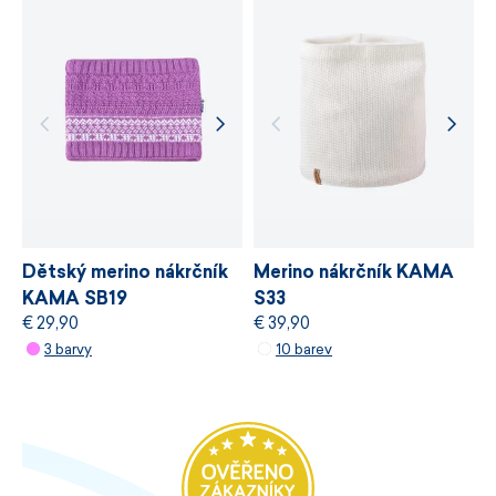
Snadná údržba.
Vyrobeno v České republice.
Velikost dospělá UNI.
Dětský merino nákrčník
Merino nákrčník KAMA
KAMA SB19
S33
€ 29,90
€ 39,90
3 barvy
10 barev