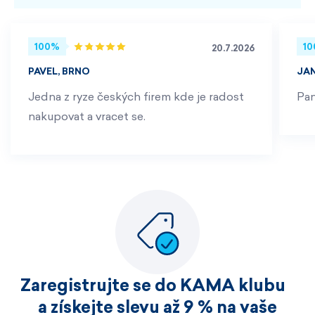
100%
1
20.7.2026
PAVEL, BRNO
JA
Jedna z ryze českých firem kde je radost
Pan
nakupovat a vracet se.
Zaregistrujte se do KAMA klubu
a získejte slevu až 9 % na vaše