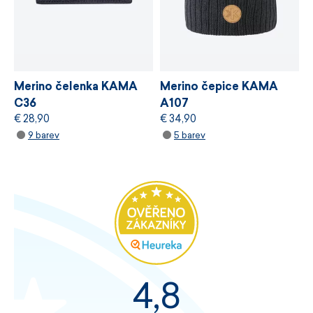
Merino čelenka KAMA
Merino čepice KAMA
C36
A107
€ 28,90
€ 34,90
9 barev
5 barev
4,8