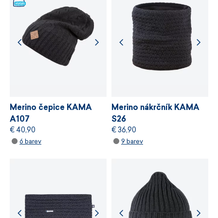
stanovuje požadavky na bezpečnost
chemických látek, odpovědné využívání zdrojů
a řízení výrobních procesů.
VÍCE INFORMACÍ
VÍCE INFORMACÍ
Merino čepice KAMA
Merino nákrčník KAMA
A107
S26
€ 40,90
€ 36,90
6 barev
9 barev