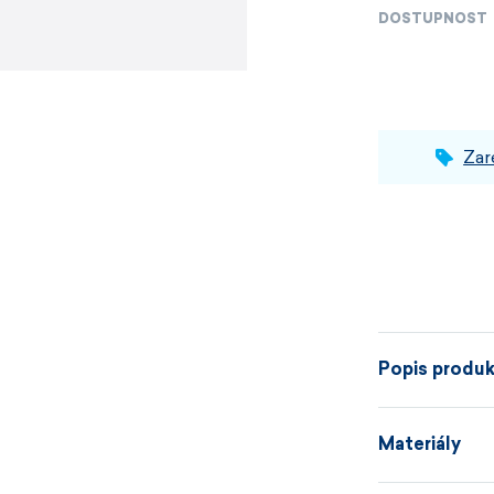
DOSTUPNOST
Zar
Popis produ
Materiály
Prsty pohrom