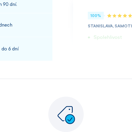
 90 dní.
100%
 dnech
STANISLAVA, SAMOT
Spolehlivost
 do 6 dní
100%
JOSEF, PŘÍBRAM
Rychlost kvalita