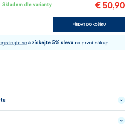
€ 50,90
Skladem dle varianty
PŘIDAT DO KOŠÍKU
VYBERTE VELIKOST A BARVU
egistrujte se
a získejte 5% slevu
na první nákup.
ktu
adě. Teplo taky.