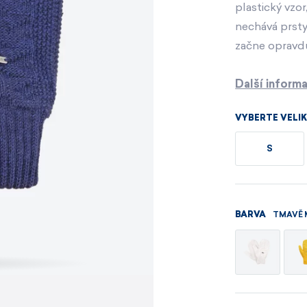
Pánské sety
Dámské merino 
plastický vzor
nechává prsty
začne opravdu
PROHLÉDNOUT
PROHLÉDNOUT
Další inform
PROHLÉDNOUT
PROHLÉDNOUT
VYBERTE VELI
S
TMAVĚ
BARVA