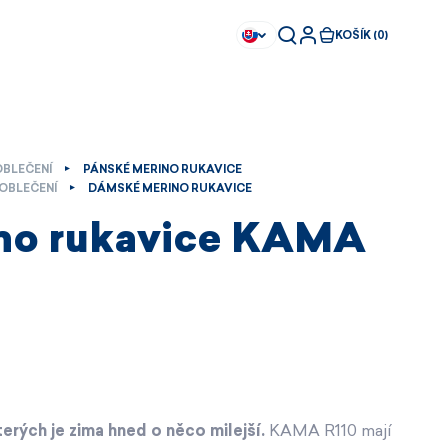
KOŠÍK (0)
OBLEČENÍ
PÁNSKÉ MERINO RUKAVICE
OBLEČENÍ
DÁMSKÉ MERINO RUKAVICE
no rukavice KAMA
terých je zima hned o něco milejší.
KAMA R110 mají
Ihned k dispozici
Ihned k dispozici