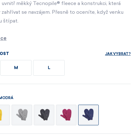
sety
Dárkové poukazy
Dárkové poukazy
, uvnitř měkký Tecnopile® fleece a konstrukci, která
Ihned k dispozici
 zahřívat se navzájem. Přesně to oceníte, když venku
Dárkové poukazy
 štípat.
MÁM ZÁJEM
MÁM ZÁJEM
MÁM ZÁJEM
ace
MÁM ZÁJEM
MÁM ZÁJEM
MÁM ZÁJEM
JAK VYBRAT?
KOST
M
L
 MODRÁ