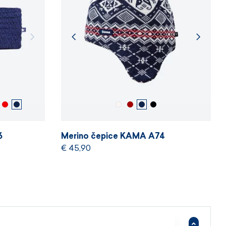
S, M, L.
6
Merino čepice KAMA A74
€ 45,90