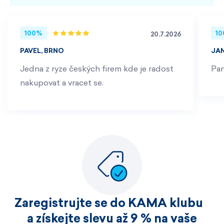
100%
1
20.7.2026
PAVEL, BRNO
JA
Jedna z ryze českých firem kde je radost
Pan
nakupovat a vracet se.
Zaregistrujte se do KAMA klubu
a získejte slevu až 9 % na vaše