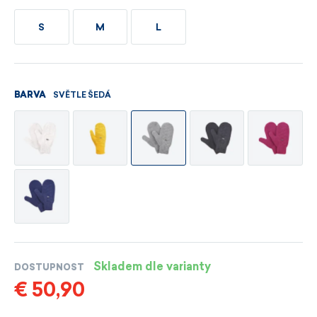
S
M
L
SVĚTLE ŠEDÁ
BARVA
Skladem dle varianty
DOSTUPNOST
€ 50,90