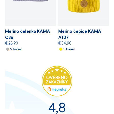
Merino čelenka KAMA
Merino čepice KAMA
C36
A107
€ 28,90
€ 34,90
9 barev
5 barev
4,8