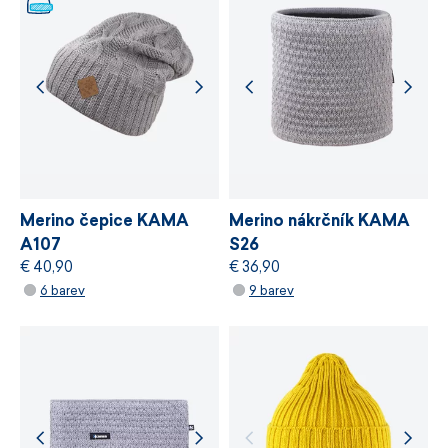
stanovuje požadavky na bezpečnost
chemických látek, odpovědné využívání zdrojů
a řízení výrobních procesů.
VÍCE INFORMACÍ
VÍCE INFORMACÍ
Merino čepice KAMA
Merino nákrčník KAMA
A107
S26
€ 40,90
€ 36,90
6 barev
9 barev