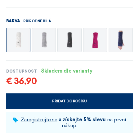
PŘÍRODNĚ BÍLÁ
BARVA
Skladem dle varianty
DOSTUPNOST
€ 36,90
PŘIDAT DO KOŠÍKU
VYBERTE VELIKOST A BARVU
Zaregistrujte se
a získejte 5% slevu
na první
nákup.