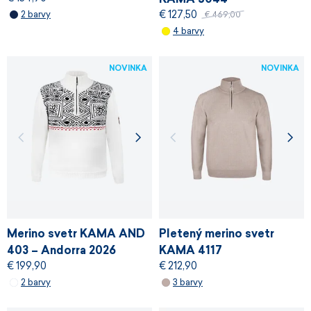
€ 127,50
2 barvy
€ 469,00
4 barvy
NOVINKA
NOVINKA
Merino svetr KAMA AND
Pletený merino svetr
403 – Andorra 2026
KAMA 4117
€ 199,90
€ 212,90
2 barvy
3 barvy