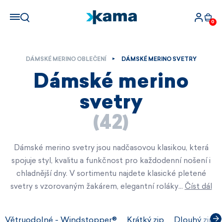
0
DÁMSKÉ MERINO OBLEČENÍ
DÁMSKÉ MERINO SVETRY
Dámské merino
svetry
(42)
Dámské merino svetry jsou nadčasovou klasikou, která
spojuje styl, kvalitu a funkčnost pro každodenní nošení i
chladnější dny. V sortimentu najdete klasické pletené
svetry s vzorovaným žakárem, elegantní roláky…
Číst dál
Větruodolné - Windstopper®
Krátký zip
Dlouhý zip