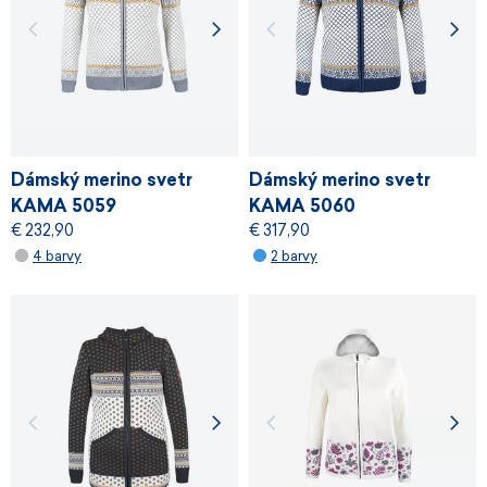
Dámský merino svetr
Dámský merino svetr
KAMA 5059
KAMA 5060
€ 232,90
€ 317,90
WINDSTOPPER®
4 barvy
2 barvy