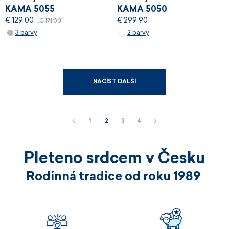
KAMA 5055
KAMA 5050
€ 129,00
€ 299,90
WINDSTOPPER®
€ 171,00
3 barvy
2 barvy
NAČÍST DALŠÍ
1
2
3
4
Pleteno srdcem v Česku
Rodinná tradice od roku 1989