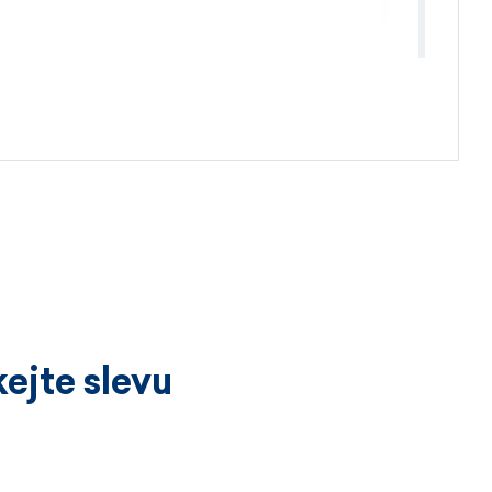
4.4.2026
ejte slevu
3.4.2026
íckrát a vždy k velké spokojenosti.