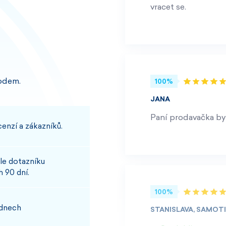
vracet se.
odem.
100%
JANA
Paní prodavačka byl
enzí a zákazníků.
le dotazníku
 90 dní.
100%
 dnech
STANISLAVA, SAMOT