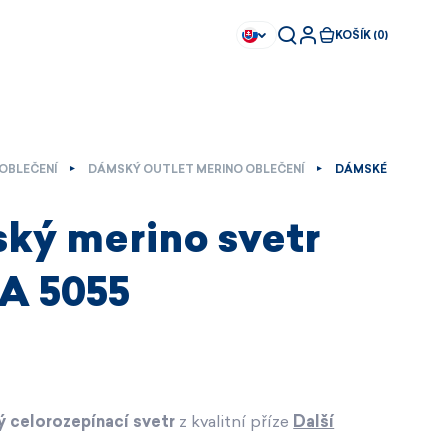
KOŠÍK (0)
OBLEČENÍ
DÁMSKÝ OUTLET MERINO OBLEČENÍ
DÁMSKÉ
ký merino svetr
 5055
 celorozepínací svetr
z kvalitní příze
Další
Ihned k dispozici
Ihned k dispozici