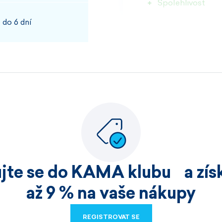
Spolehlivost
 do 6 dní
100%
JOSEF, PŘÍBRAM
Rychlost kvalita
100%
ujte se do KAMA klubu a získ
HELENA, HOŘICE
až 9 % na vaše nákupy
Nakoupila jsem již v
REGISTROVAT SE