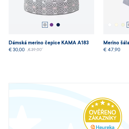
Dámská merino čepice KAMA A183
Merino šá
€ 30,00
€ 47,90
€ 39,00