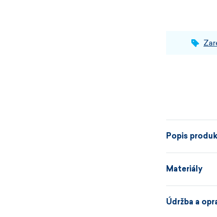
Zar
Popis produ
Materiály
Rolák, který 
Údržba a opr
KAMA 4110 má 