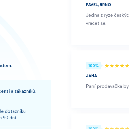
PAVEL, BRNO
Jedna z ryze českýc
vracet se.
odem.
100%
JANA
Paní prodavačka byl
enzí a zákazníků.
le dotazníku
 90 dní.
100%