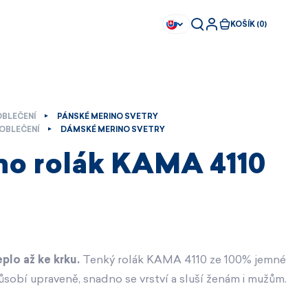
KOŠÍK (0)
OBLEČENÍ
PÁNSKÉ MERINO SVETRY
OBLEČENÍ
DÁMSKÉ MERINO SVETRY
no rolák KAMA 4110
eplo až ke krku.
Tenký rolák KAMA 4110 ze 100% jemné
ůsobí upraveně, snadno se vrství a sluší ženám i mužům.
Ihned k dispozici
Ihned k dispozici