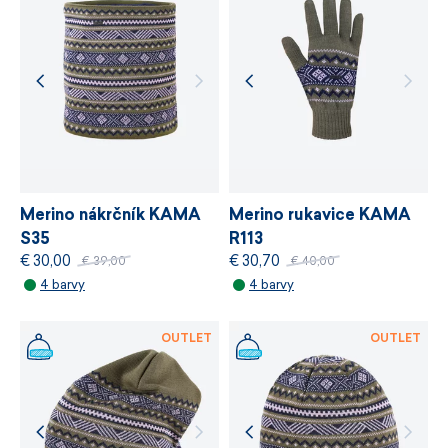
stanovuje požadavky na bezpečnost
chemických látek, odpovědné využívání zdrojů
a řízení výrobních procesů.
VÍCE INFORMACÍ
VÍCE INFORMACÍ
Merino nákrčník KAMA
Merino rukavice KAMA
S35
R113
€ 30,00
€ 30,70
€ 39,00
€ 40,00
4 barvy
4 barvy
OUTLET
OUTLET