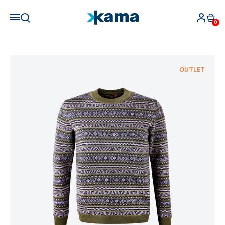
0
OUTLET