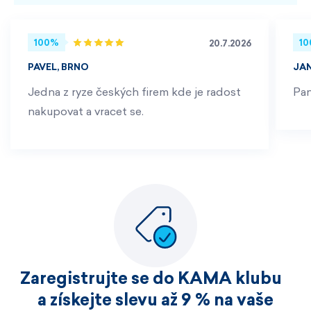
100%
1
20.7.2026
PAVEL, BRNO
JA
Jedna z ryze českých firem kde je radost
Pan
nakupovat a vracet se.
Zaregistrujte se do KAMA klubu
a získejte slevu až 9 % na vaše