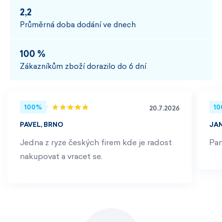
2,2
Průměrná doba dodání ve dnech
100 %
Zákazníkům zboží dorazilo do 6 dní
100%
1
20.7.2026
PAVEL, BRNO
JA
Jedna z ryze českých firem kde je radost
Pan
nakupovat a vracet se.