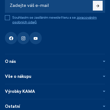
Souhlasím se zasíláním newsletteru a se
zpracováním
osobních údajů
.
O nás
O nás
Kontakty
Vše o nákupu
Firemní prodejna
Blog
Vrácení, reklamace a opravy
Novinky
Věrnostní program
Výrobky KAMA
Napsali o nás
Platby a doprava
Garance rychlého odeslání
Ošetřování & materiály
Prodejci
Udržitelnost
Ostatní