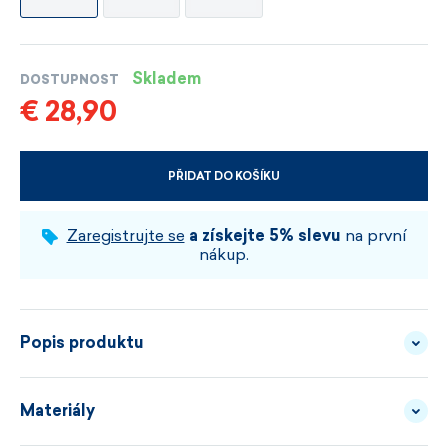
Skladem
DOSTUPNOST
€ 28,90
PŘIDAT DO KOŠÍKU
VYBERTE VELIKOST A BARVU
Zaregistrujte se
a získejte 5% slevu
na první
nákup.
Popis produktu
Materiály
Někdy stačí schovat jen to, co chlad cítí jako první.