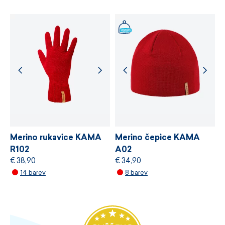
Snadná údržba.
Vyrobeno v České republice.
Velikost dospělá UNI.
Merino rukavice KAMA
Merino čepice KAMA
R102
A02
€ 38,90
€ 34,90
14 barev
8 barev