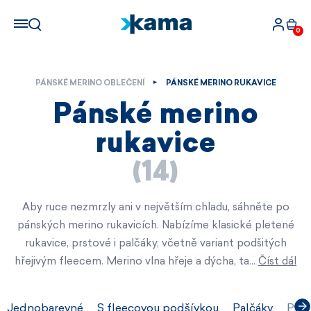
0
PÁNSKÉ MERINO OBLEČENÍ
PÁNSKÉ MERINO RUKAVICE
Pánské merino
rukavice
(14)
Aby ruce nezmrzly ani v největším chladu, sáhněte po
pánských merino rukavicích. Nabízíme klasické pletené
rukavice, prstové i palčáky, včetně variant podšitých
hřejivým fleecem. Merino vlna hřeje a dýcha, ta…
Číst dál
Jednobarevné
S fleecovou podšívkou
Palčáky
Prst