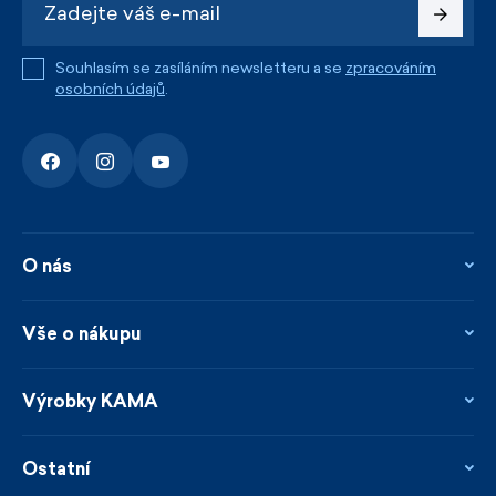
Souhlasím se zasíláním newsletteru a se
zpracováním
osobních údajů
.
O nás
O nás
Kontakty
Vše o nákupu
Firemní prodejna
Blog
Vrácení, reklamace a opravy
Novinky
Věrnostní program
Výrobky KAMA
Napsali o nás
Platby a doprava
Garance rychlého odeslání
Ošetřování & materiály
Prodejci
Udržitelnost
Ostatní
Obchodní podmínky
Velikosti