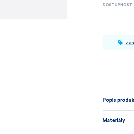
DOSTUPNOST
Zar
Popis produ
Materiály
Prsty pohrom