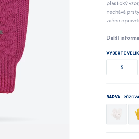
Pánské sety
Dámské merino 
plastický vzor
nechává prsty
začne opravdu
PROHLÉDNOUT
PROHLÉDNOUT
Další inform
PROHLÉDNOUT
PROHLÉDNOUT
VYBERTE VELI
S
RŮŽOV
BARVA