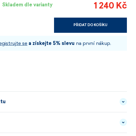
1 240 Kč
Skladem dle varianty
PŘIDAT DO KOŠÍKU
VYBERTE VELIKOST A BARVU
egistrujte se
a získejte 5% slevu
na první nákup.
ktu
adě. Teplo taky.