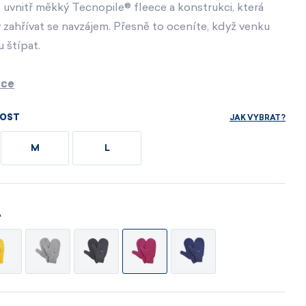
sety
Dárkové poukazy
Dárkové poukazy
, uvnitř měkký Tecnopile® fleece a konstrukci, která
Ihned k dispozici
 zahřívat se navzájem. Přesně to oceníte, když venku
Dárkové poukazy
 štípat.
MÁM ZÁJEM
MÁM ZÁJEM
MÁM ZÁJEM
ace
MÁM ZÁJEM
MÁM ZÁJEM
MÁM ZÁJEM
JAK VYBRAT?
KOST
M
L
Á