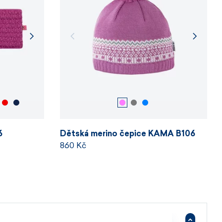
S, M, L.
6
Dětská merino čepice KAMA B106
860 Kč