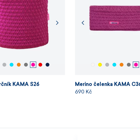
Velikosti 
krčník KAMA S26
Merino čelenka KAMA C3
690 Kč