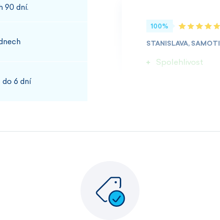
 90 dní.
100%
 dnech
STANISLAVA, SAMOT
Spolehlivost
 do 6 dní
100%
JOSEF, PŘÍBRAM
Rychlost kvalita