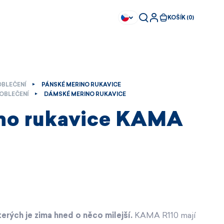
KOŠÍK (0)
OBLEČENÍ
PÁNSKÉ MERINO RUKAVICE
OBLEČENÍ
DÁMSKÉ MERINO RUKAVICE
no rukavice KAMA
terých je zima hned o něco milejší.
KAMA R110 mají
Ihned k dispozici
Ihned k dispozici