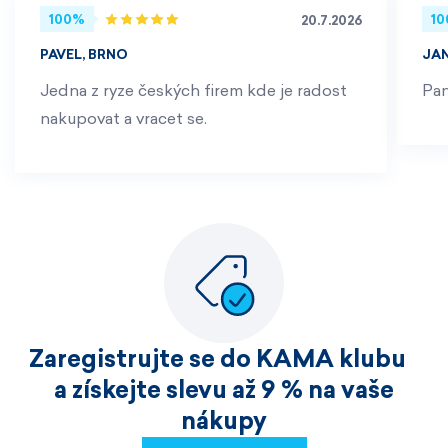
100%
1
20.7.2026
PAVEL, BRNO
JA
Jedna z ryze českých firem kde je radost
Pan
nakupovat a vracet se.
Zaregistrujte se do KAMA klubu
a získejte slevu až 9 % na vaše
nákupy