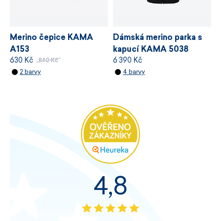
Merino čepice KAMA
Dámská merino parka s
A153
kapucí KAMA 5038
630 Kč
6 390 Kč
840 Kč
2 barvy
4 barvy
4,8