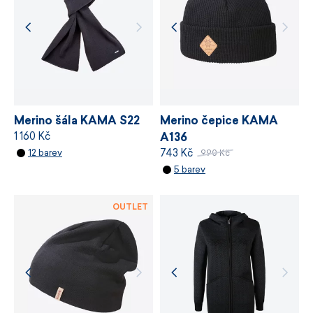
chemických látek, odpovědné využívání zdrojů
a řízení výrobních procesů.
VÍCE INFORMACÍ
VÍCE INFORMACÍ
Merino šála KAMA S22
Merino čepice KAMA
1 160 Kč
A136
743 Kč
12 barev
990 Kč
5 barev
OUTLET