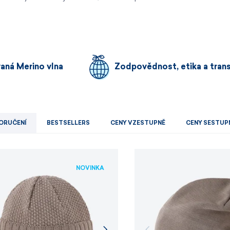
Pánské sety
Dámské merino 
PROHLÉDNOUT
PROHLÉDNOUT
PROHLÉDNOUT
PROHLÉDNOUT
vaná Merino vlna
Zodpovědnost, etika a tran
ORUČENÍ
BESTSELLERS
CENY VZESTUPNĚ
CENY SESTUP
NOVINKA