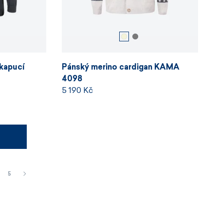
 kapucí
Pánský merino cardigan KAMA
4098
5 190 Kč
5