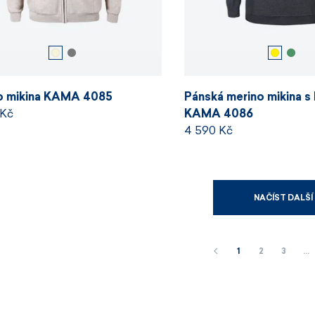
o mikina KAMA 4085
Pánská merino mikina s
 Kč
KAMA 4086
4 590 Kč
NAČÍST DALŠÍ
1
2
3
…