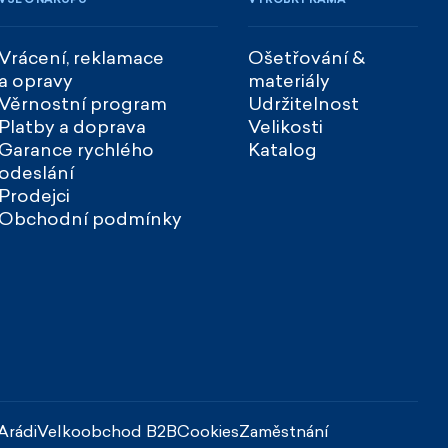
Vrácení, reklamace
Ošetřování &
a opravy
materiály
Věrnostní program
Udržitelnost
Platby a doprava
Velikosti
Garance rychlého
Katalog
odeslání
Prodejci
Obchodní podmínky
Arádi
Velkoobchod B2B
Cookies
Zaměstnání