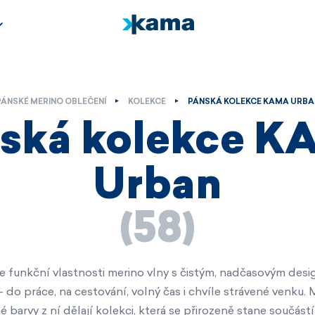
Jarní kolekce
Jarní kolekce
Novinky v kolekci
CLASSICS
CLASSICS
Baby
URBAN
URBAN
Kids
NATURE
OUTDOOR
Outlet
OUTDOOR
RUNNING
PÁNSKÉ MERINO OBLEČENÍ
KOLEKCE
PÁNSKÁ KOLEKCE KAMA URBA
RUNNING
HOME
HOME
Kolekce ANDORRA
ská kolekce 
Kolekce ANDORRA
Nadační fond
Nadační fond
Horské služby ČR -
Horské služby ČR -
RESCUE
Urban
RESCUE
Jizerská 50
Jizerská 50
Outlet
Novinky v kolekci
(58)
Outlet
e funkční vlastnosti merino vlny s čistým, nadčasovým desi
do práce, na cestování, volný čas i chvíle strávené venku. Mi
Nenechte si ujít
Nenechte si ujít
barvy z ní dělají kolekci, která se přirozeně stane součást