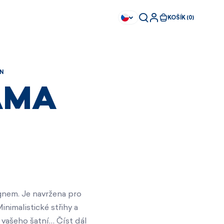
KOŠÍK (0)
N
KAMA
gnem. Je navržena pro
nimalistické střihy a
Ihned k dispozici
Ihned k dispozici
í vašeho šatní…
Číst dál