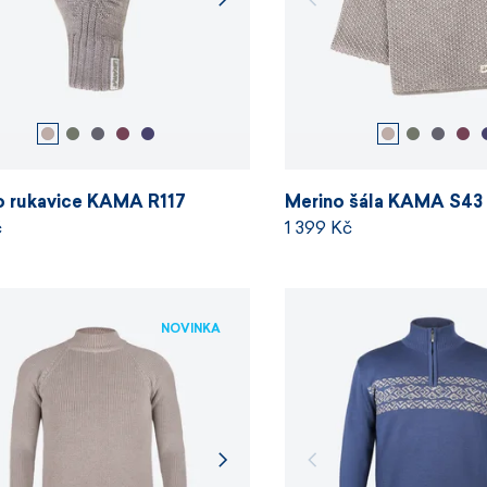
o rukavice KAMA R117
Merino šála KAMA S43
č
1 399 Kč
NOVINKA