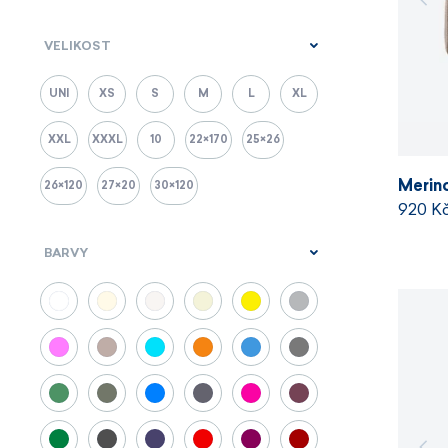
VELIKOST
UNI
XS
S
M
L
XL
XXL
XXXL
10
22×170
25×26
Merin
26×120
27×20
30×120
920 K
BARVY