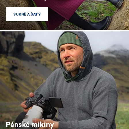
SUKNĚ A ŠATY
SUKNĚ A ŠATY
Pánské mikiny