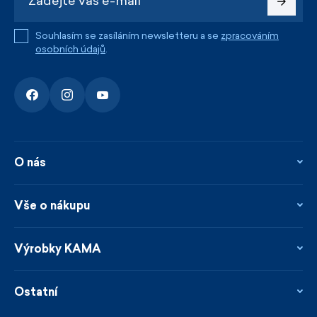
Souhlasím se zasíláním newsletteru a se
zpracováním
osobních údajů
.
O nás
O nás
Kontakty
Vše o nákupu
Firemní prodejna
Blog
Vrácení, reklamace a opravy
Novinky
Věrnostní program
Výrobky KAMA
Napsali o nás
Platby a doprava
Garance rychlého odeslání
Ošetřování & materiály
Prodejci
Udržitelnost
Ostatní
Obchodní podmínky
Velikosti