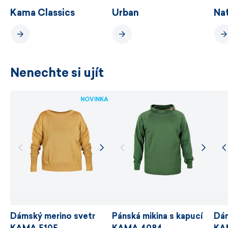
Kama Classics
Urban
Na
Nenechte si ujít
NOVINKA
Dámský merino svetr
Pánská mikina s kapucí
Dám