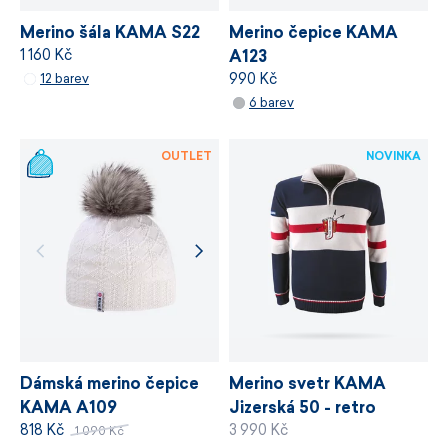
VÍCE INFORMACÍ
Merino šála KAMA S22
Merino čepice KAMA
1 160 Kč
A123
990 Kč
12 barev
6 barev
OUTLET
NOVINKA
Dámská merino čepice
Merino svetr KAMA
KAMA A109
Jizerská 50 - retro
818 Kč
3 990 Kč
kolekce
1 090 Kč