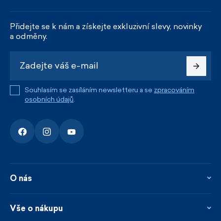
Přidejte se k nám a získejte exkluzivní slevy, novinky
a odměny.
Souhlasím se zasíláním newsletteru a se
zpracováním
osobních údajů
.
O nás
O nás
Kontakty
Vše o nákupu
Firemní prodejna