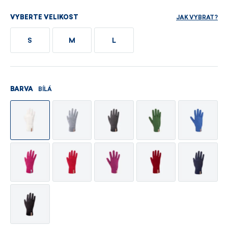
JAK VYBRAT?
VYBERTE VELIKOST
S
M
L
BÍLÁ
BARVA