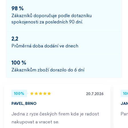
98 %
Zákazníků doporučuje podle dotazníku
spokojenosti za posledních 90 dní.
2,2
Průměrná doba dodání ve dnech
100 %
Zákazníkům zboží dorazilo do 6 dní
100%
1
20.7.2026
PAVEL, BRNO
JA
Jedna z ryze českých firem kde je radost
Pan
nakupovat a vracet se.