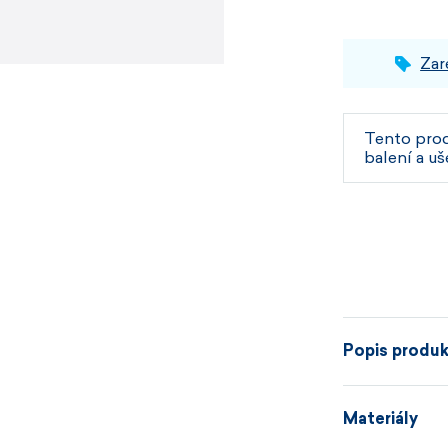
Zar
Tento pro
balení a uš
Popis produ
Jednoduché, s
Materiály
Merino vlny
v