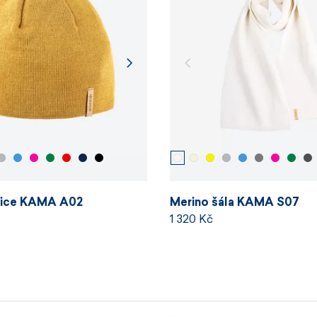
pice KAMA A02
Merino šála KAMA S07
1 320 Kč