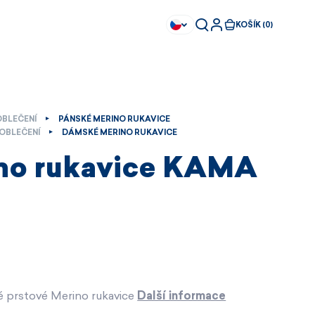
KOŠÍK (0)
OBLEČENÍ
PÁNSKÉ MERINO RUKAVICE
OBLEČENÍ
DÁMSKÉ MERINO RUKAVICE
no rukavice KAMA
 prstové Merino rukavice
Další informace
Ihned k dispozici
Ihned k dispozici