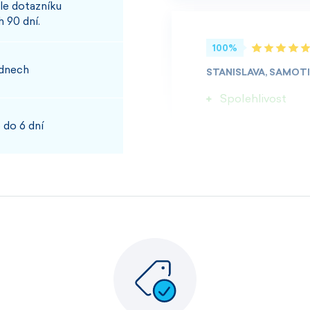
le dotazníku
 90 dní.
100%
 dnech
STANISLAVA, SAMOT
Spolehlivost
 do 6 dní
100%
JOSEF, PŘÍBRAM
Rychlost kvalita