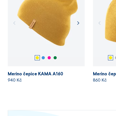
Merino čepice KAMA A160
Merino če
940 Kč
860 Kč