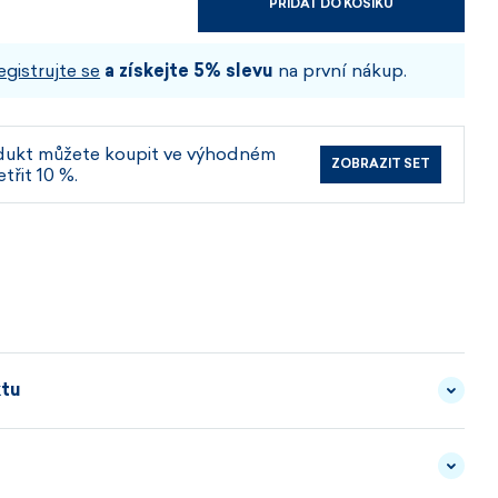
PŘIDAT DO KOŠÍKU
VYBERTE VELIKOST A BARVU
egistrujte se
a získejte 5% slevu
na první nákup.
dukt můžete koupit ve výhodném
ZOBRAZIT SET
etřit 10 %.
ktu
tylové a funkční – tyto pletené rukavice
z 100%
ás udrží v teple i během chladných zimních dnů.