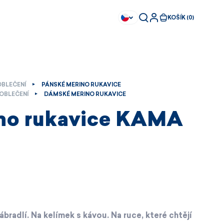
KOŠÍK (0)
OBLEČENÍ
PÁNSKÉ MERINO RUKAVICE
OBLEČENÍ
DÁMSKÉ MERINO RUKAVICE
no rukavice KAMA
bradlí. Na kelímek s kávou. Na ruce, které chtějí
Ihned k dispozici
Ihned k dispozici