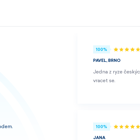
100%
PAVEL, BRNO
Jedna z ryze českýc
vracet se.
odem.
100%
JANA