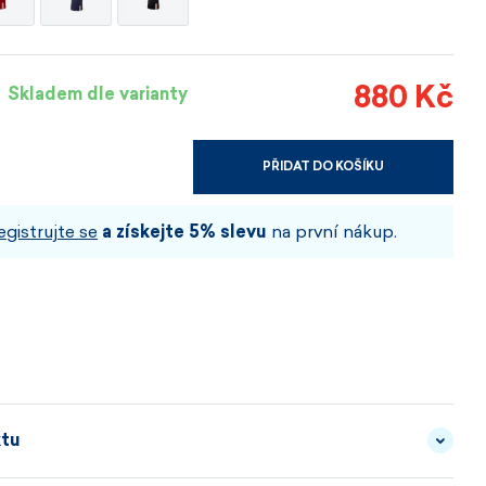
880 Kč
Skladem dle varianty
PŘIDAT DO KOŠÍKU
VYBERTE VELIKOST A BARVU
egistrujte se
a získejte 5% slevu
na první nákup.
ktu