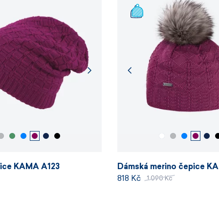
Vyrobeno 
Velikosti 
pice KAMA A123
Dámská merino čepice K
818 Kč
1 090 Kč