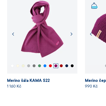
Merino šála KAMA S22
Merino če
1 160 Kč
990 Kč