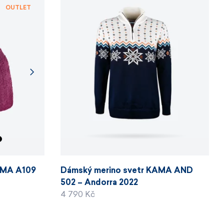
OUTLET
v České republice.
S, M, L.
AMA A109
Dámský merino svetr KAMA AND
502 – Andorra 2022
4 790 Kč