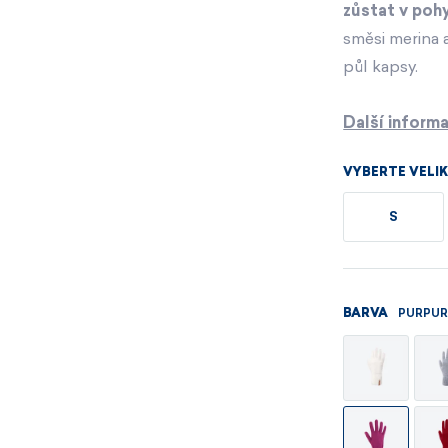
Pánské sety
Dámské merino 
zůstat v poh
směsi merina 
půl kapsy.
PROHLÉDNOUT
PROHLÉDNOUT
Další inform
PROHLÉDNOUT
PROHLÉDNOUT
VYBERTE VELI
S
PURPU
BARVA