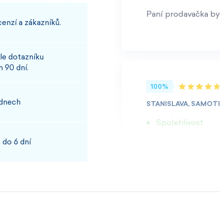
Paní prodavačka byl
enzí a zákazníků.
le dotazníku
 90 dní.
100%
 dnech
STANISLAVA, SAMOT
Spolehlivost
 do 6 dní
100%
JOSEF, PŘÍBRAM