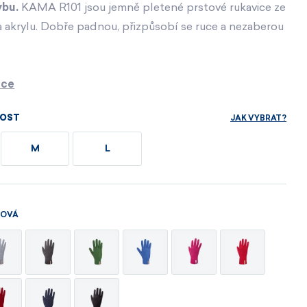
sety
Dárkové poukazy
Dárkové poukazy
ybu.
KAMA R101 jsou jemně pletené prstové rukavice ze
Ihned k dispozici
a akrylu. Dobře padnou, přizpůsobí se ruce a nezaberou
Dárkové poukazy
MÁM ZÁJEM
MÁM ZÁJEM
MÁM ZÁJEM
ace
MÁM ZÁJEM
MÁM ZÁJEM
MÁM ZÁJEM
JAK VYBRAT?
KOST
M
L
ROVÁ