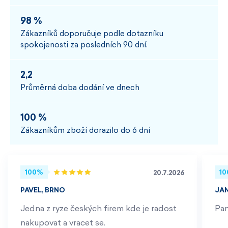
98 %
Zákazníků doporučuje podle dotazníku
spokojenosti za posledních 90 dní.
2,2
Průměrná doba dodání ve dnech
100 %
Zákazníkům zboží dorazilo do 6 dní
100%
1
20.7.2026
PAVEL, BRNO
JA
Jedna z ryze českých firem kde je radost
Pan
nakupovat a vracet se.