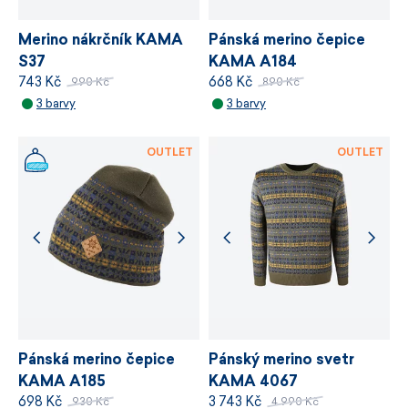
VÍCE INFORMACÍ
Merino nákrčník KAMA
Pánská merino čepice
S37
KAMA A184
743 Kč
668 Kč
990 Kč
890 Kč
3 barvy
3 barvy
OUTLET
OUTLET
Pánská merino čepice
Pánský merino svetr
KAMA A185
KAMA 4067
698 Kč
3 743 Kč
930 Kč
4 990 Kč