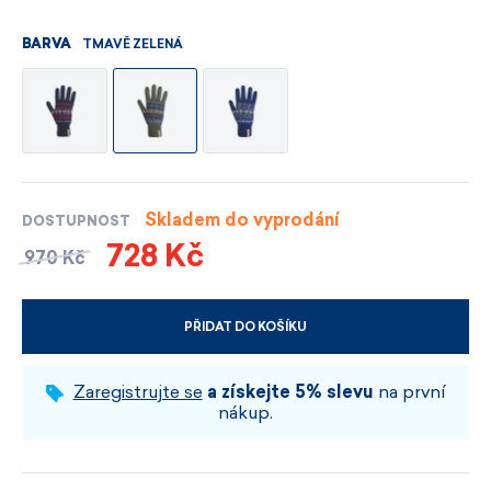
TMAVĚ ZELENÁ
BARVA
Skladem do vyprodání
DOSTUPNOST
728 Kč
970 Kč
PŘIDAT DO KOŠÍKU
VYBERTE VELIKOST A BARVU
Zaregistrujte se
a získejte 5% slevu
na první
nákup.