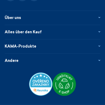
Über uns
Über uns
Kontakte
Alles über den Kauf
Flagshipstore
Blog
Rückgabe und Reklamationen
Neuheiten
Treueprogramm
KAMA-Produkte
Neues über uns aus der Presse
Zahlung und Lieferung
Garantierte schnelle Lieferung
Pflege & Materialien
Großhändler
Nachhaltigkeit
Andere
Geschäftsbedingungen
Größen
Katalog
Kundenspezifische Sonderanfertigung
Cookies