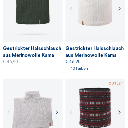
Gestrickter Halsschlauch
Gestrickter Halsschlauch
aus Merinowolle Kama
aus Merinowolle Kama
€ 46,90
€ 46,90
S33
S33
10 Farben
OUTLET