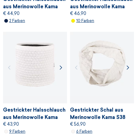
aus Merinowolle Kama
aus Merinowolle Kama
€ 44,90
€ 46,90
S34
S31
2 Farben
10 Farben
Gestrickter Halsschlauch
Gestrickter Schal aus
aus Merinowolle Kama
Merinowolle Kama S38
€ 43,90
€ 56,90
S26
9 Farben
6 Farben