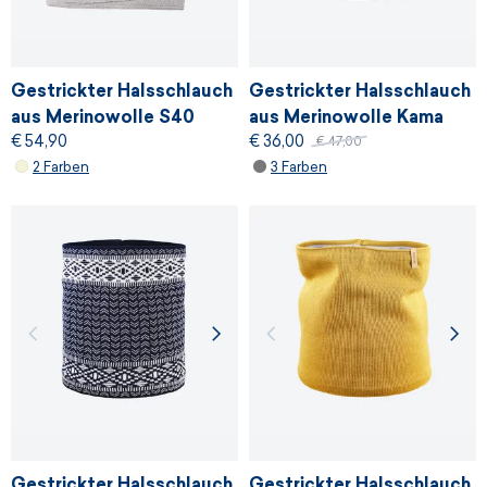
Gestrickter Halsschlauch
Gestrickter Halsschlauch
aus Merinowolle S40
aus Merinowolle Kama
€ 54,90
€ 36,00
S37
€ 47,00
2 Farben
3 Farben
Gestrickter Halsschlauch
Gestrickter Halsschlauch