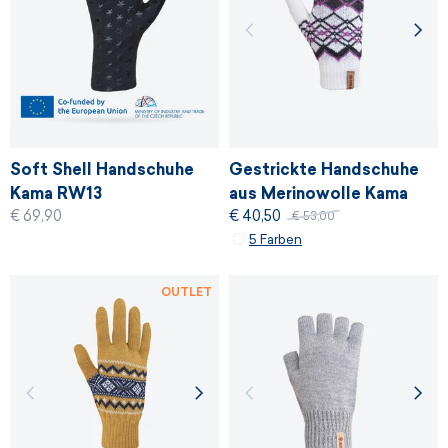
Soft Shell Handschuhe
Gestrickte Handschuhe
Kama RW13
aus Merinowolle Kama
€ 69,90
€ 40,50
R112
€ 53,00
5 Farben
OUTLET