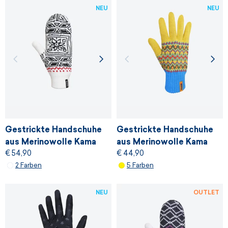
NEU
NEU
Gestrickte Handschuhe
Gestrickte Handschuhe
aus Merinowolle Kama
aus Merinowolle Kama
€ 54,90
€ 44,90
AND R03
R120
2 Farben
5 Farben
NEU
OUTLET