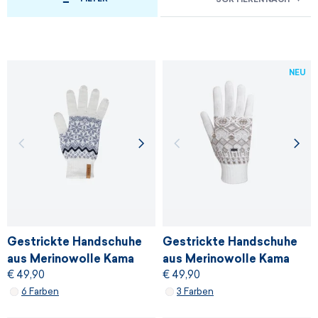
NEU
Gestrickte Handschuhe
Gestrickte Handschuhe
aus Merinowolle Kama
aus Merinowolle Kama
€ 49,90
€ 49,90
R116
R118
6 Farben
3 Farben