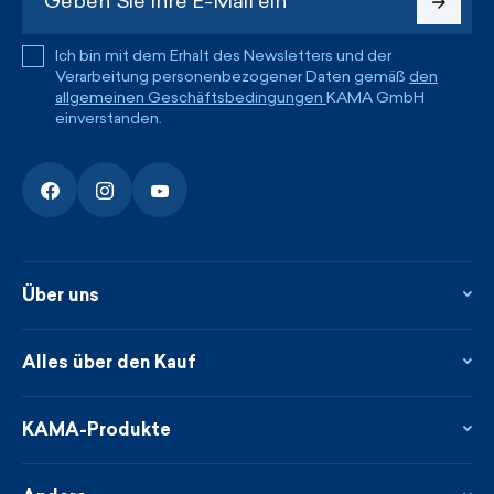
Ich bin mit dem Erhalt des Newsletters und der
Verarbeitung personenbezogener Daten gemäß
den
allgemeinen Geschäftsbedingungen
KAMA GmbH
einverstanden.
Über uns
Über uns
Kontakte
Alles über den Kauf
Flagshipstore
Blog
Rückgabe und Reklamationen
Neuheiten
Treueprogramm
KAMA-Produkte
Neues über uns aus der Presse
Zahlung und Lieferung
Garantierte schnelle Lieferung
Pflege & Materialien