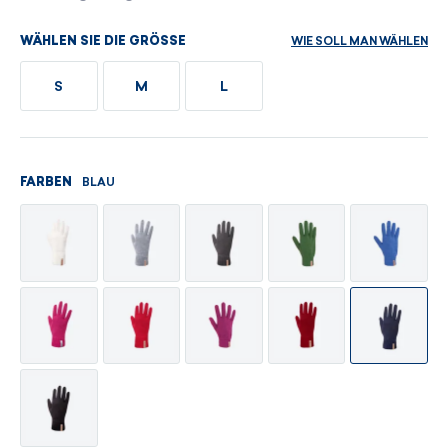
WIE SOLL MAN WÄHLEN
WÄHLEN SIE DIE GRÖSSE
S
M
L
BLAU
FARBEN