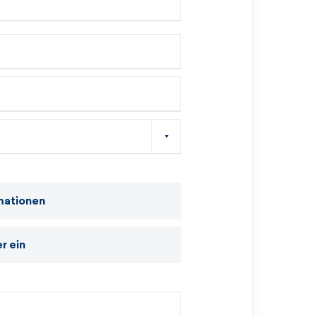
mationen
r ein