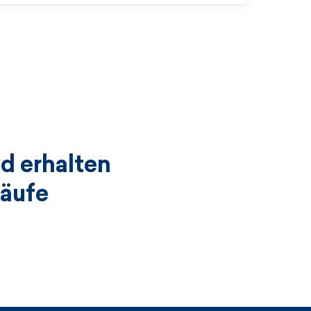
d erhalten
käufe