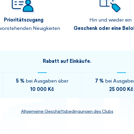
Herren-Sets
Damensets
Prioritätszugang
Hin und wieder ein
ANZEIGEN
ANZEIGEN
vorstehenden Neuigkeiten
Geschenk oder eine Bel
ANZEIGEN
ANZEIGEN
Rabatt auf Einkäufe.
5 %
bei Ausgaben über
7 %
bei Ausgabe
10 000 Kč
25 000 Kč
Allgemeine Geschäftsbedingungen des Clubs