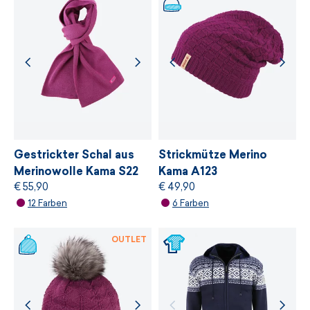
transparent und nachhaltig ist.
Wir arbeiten mit Lieferanten zusammen, die
den strengsten unabhängigen ökologischen
Standard von
bluesign®
anbieten, der auf
einer sanften Behandlung von Ressourcen,
Umweltschutz und Einhaltung nachhaltiger
Entwicklungsprinzipien basiert.
Gestrickter Schal aus
Strickmütze Merino
Merinowolle Kama S22
Kama A123
€ 55,90
€ 49,90
WEITERE INFORMATIONEN
12 Farben
6 Farben
WEITERE INFORMATIONEN
OUTLET