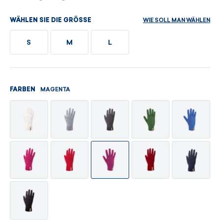
WIE SOLL MAN WÄHLEN
WÄHLEN SIE DIE GRÖSSE
S
M
L
MAGENTA
FARBEN