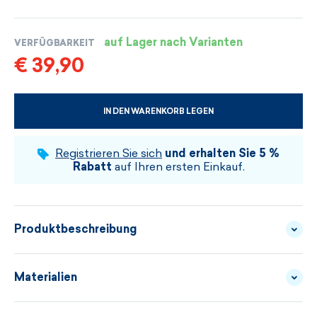
auf Lager nach Varianten
VERFÜGBARKEIT
€ 39,90
IN DEN WARENKORB LEGEN
WÄHLEN SIE DIE GRÖSSE UND DIE FARBE
Registrieren Sie sich
und erhalten Sie 5 %
Rabatt
auf Ihren ersten Einkauf.
Produktbeschreibung
Dünne gestrickte Handschuhe sind ein geeignetes
Materialien
Accessoire zur Mütze. In der KAMA-Kollektion
können immer einzelne Produkte kombiniert und so