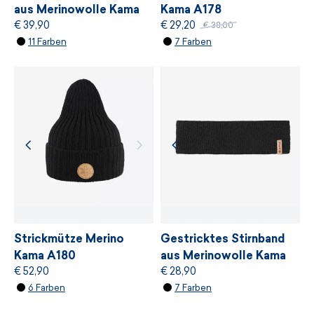
den strengsten unabhängigen ökologischen
aus Merinowolle Kama
Kama A178
Standard von
bluesign®
anbieten, der auf
€ 39,90
€ 29,20
R101
€ 38,00
11 Farben
7 Farben
einer sanften Behandlung von Ressourcen,
Umweltschutz und Einhaltung nachhaltiger
Entwicklungsprinzipien basiert.
WEITERE INFORMATIONEN
WEITERE INFORMATIONEN
Strickmütze Merino
Gestricktes Stirnband
Kama A180
aus Merinowolle Kama
€ 52,90
€ 28,90
C50
6 Farben
7 Farben