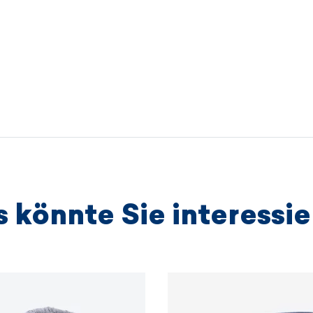
Republik
.
Fashion R
Bekleidun
sondern a
Wir arbei
unabhängi
anbieten,
Umweltsch
Entwicklun
 könnte Sie interessi
WEITER
WEITER