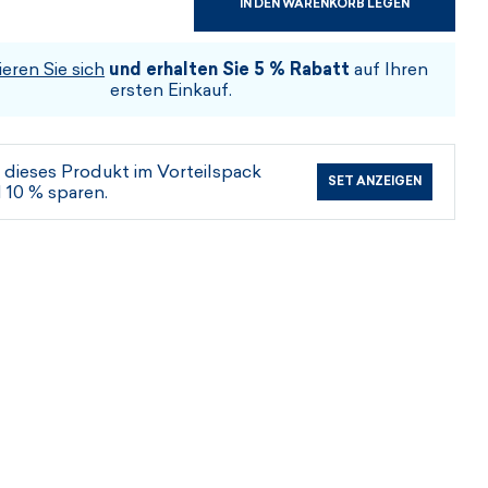
IN DEN WARENKORB LEGEN
WÄHLEN SIE DIE GRÖSSE UND DIE F
ieren Sie sich
und erhalten Sie 5 % Rabatt
auf Ihren
ARBE
ersten Einkauf.
 dieses Produkt im Vorteilspack
SET ANZEIGEN
 10 % sparen.