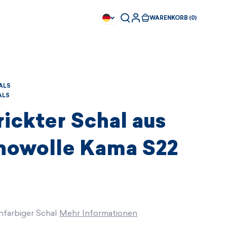
WARENKORB (0)
ALS
ALS
ickter Schal aus
nowolle Kama S22
infarbiger Schal
Mehr Informationen
Sofort kaufbar
Sofort kaufbar