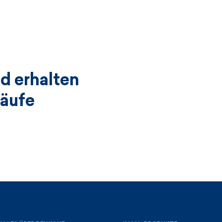
d erhalten
käufe