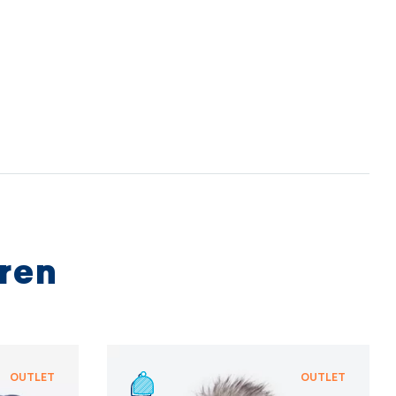
 Wir bewerben uns für die Kampagne International
evolution
, die sicherstellen soll, dass die
gsbranche nicht nur schöne Kleidung produziert,
uch ethisch, transparent und nachhaltig ist.
ten mit Lieferanten zusammen, die den strengsten
gen ökologischen Standard von
bluesign®
 der auf einer sanften Behandlung von Ressourcen,
utz und Einhaltung nachhaltiger
gsprinzipien basiert.
eren
E INFORMATIONEN
E INFORMATIONEN
OUTLET
OUTLET