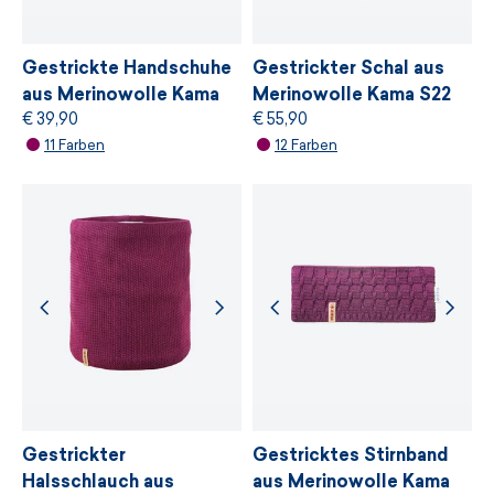
Umweltschutz und Einhaltung nachhaltiger
Entwicklungsprinzipien basiert.
Gestrickte Handschuhe
Gestrickter Schal aus
aus Merinowolle Kama
Merinowolle Kama S22
€ 39,90
€ 55,90
R101
WEITERE INFORMATIONEN
11 Farben
12 Farben
WEITERE INFORMATIONEN
Gestrickter
Gestricktes Stirnband
Halsschlauch aus
aus Merinowolle Kama