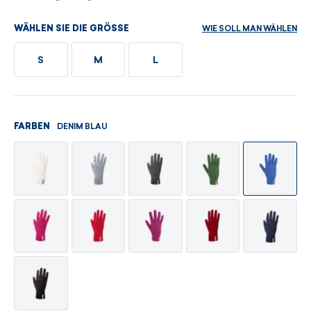
WIE SOLL MAN WÄHLEN
WÄHLEN SIE DIE GRÖSSE
S
M
L
DENIM BLAU
FARBEN