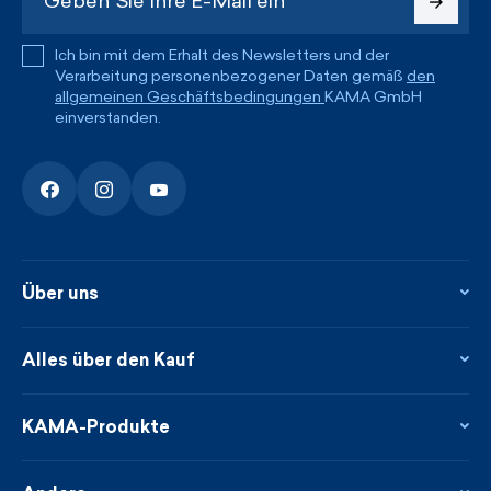
Ich bin mit dem Erhalt des Newsletters und der
Verarbeitung personenbezogener Daten gemäß
den
allgemeinen Geschäftsbedingungen
KAMA GmbH
einverstanden.
Über uns
Über uns
Kontakte
Alles über den Kauf
Flagshipstore
Blog
Rückgabe und Reklamationen
Neuheiten
Treueprogramm
KAMA-Produkte
Neues über uns aus der Presse
Zahlung und Lieferung
Garantierte schnelle Lieferung
Pflege & Materialien