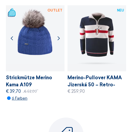
WEITERE INFORMATIONEN
OUTLET
NEU
Strickmütze Merino
Merino-Pullover KAMA
Kama A109
Jizerská 50 – Retro-
€ 39,70
€ 259,90
Kollektion
€ 52,00
6 Farben