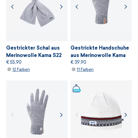
Wir arbeiten mit Lieferanten zusammen, die
den strengsten unabhängigen ökologischen
Standard von
bluesign®
anbieten, der auf
einer sanften Behandlung von Ressourcen,
Umweltschutz und Einhaltung nachhaltiger
Entwicklungsprinzipien basiert.
Gestrickter Schal aus
Gestrickte Handschuhe
Merinowolle Kama S22
aus Merinowolle Kama
€ 55,90
€ 39,90
R101
WEITERE INFORMATIONEN
12 Farben
11 Farben
WEITERE INFORMATIONEN