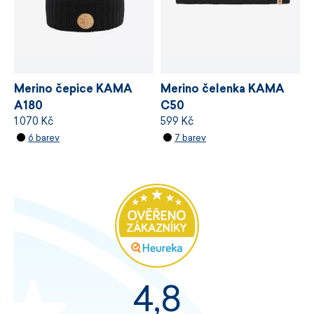
Fleecová podšívka hřeje a pomáhá chránit před
větrem.
Certifikace bluesign® APPROVED.
Merino čepice KAMA
Merino čelenka KAMA
Rozměr 25 × 24 cm.
A180
C50
Snadná údržba.
1 070 Kč
599 Kč
6 barev
7 barev
Vyrobeno v České republice.
4,8