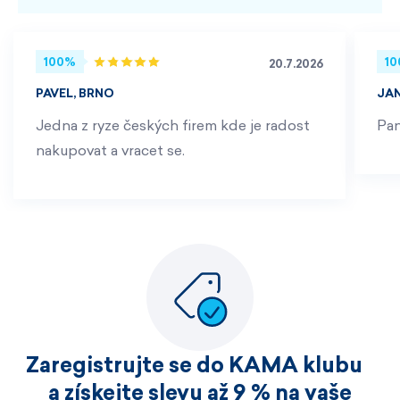
100%
1
20.7.2026
PAVEL, BRNO
JA
Jedna z ryze českých firem kde je radost
Pan
nakupovat a vracet se.
Zaregistrujte se do KAMA klubu
a získejte slevu až 9 % na vaše