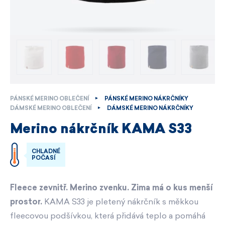
PÁNSKÉ MERINO OBLEČENÍ
PÁNSKÉ MERINO NÁKRČNÍKY
DÁMSKÉ MERINO OBLEČENÍ
DÁMSKÉ MERINO NÁKRČNÍKY
Merino nákrčník KAMA S33
CHLADNÉ
POČASÍ
Fleece zevnitř. Merino zvenku. Zima má o kus menší
prostor.
KAMA S33 je pletený nákrčník s měkkou
fleecovou podšívkou, která přidává teplo a pomáhá