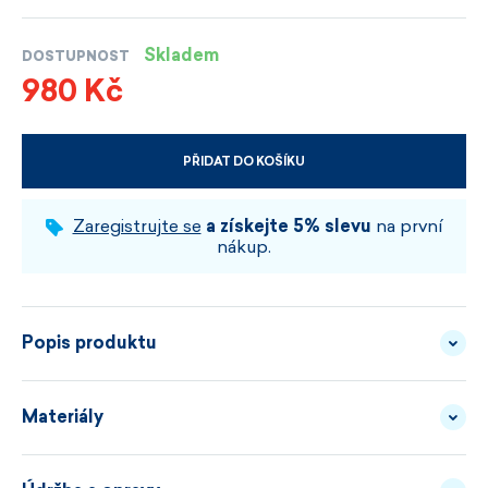
Skladem
DOSTUPNOST
980 Kč
PŘIDAT DO KOŠÍKU
VYBERTE VELIKOST A BARVU
Zaregistrujte se
a získejte 5% slevu
na první
nákup.
Popis produktu
Materiály
Studený vzduch se nejradši dostává za límec. Tady
má smůlu.