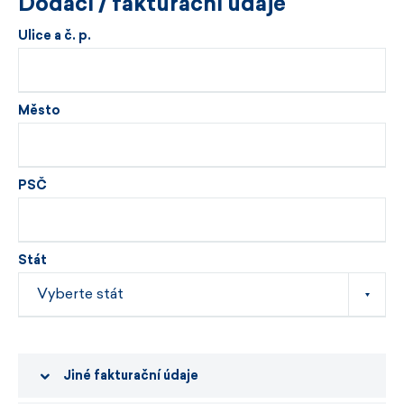
Dodací / fakturační údaje
Ulice a č. p.
Město
PSČ
Stát
Jiné fakturační údaje