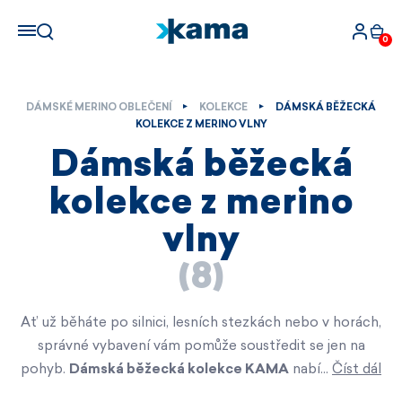
0
DÁMSKÉ MERINO OBLEČENÍ
KOLEKCE
DÁMSKÁ BĚŽECKÁ
KOLEKCE Z MERINO VLNY
Dámská běžecká
kolekce z merino
vlny
(8)
Ať už běháte po silnici, lesních stezkách nebo v horách,
správné vybavení vám pomůže soustředit se jen na
pohyb.
Dámská běžecká kolekce KAMA
nabí…
Číst dál