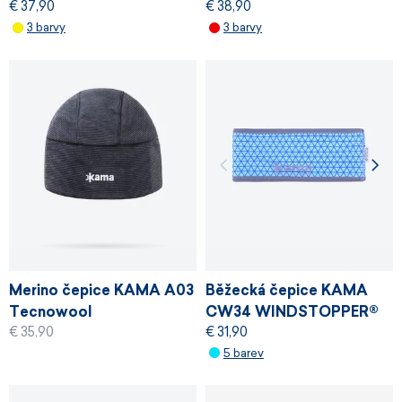
€ 37,90
€ 38,90
3 barvy
3 barvy
Merino čepice KAMA A03
Běžecká čepice KAMA
Tecnowool
CW34 WINDSTOPPER®
€ 35,90
€ 31,90
5 barev