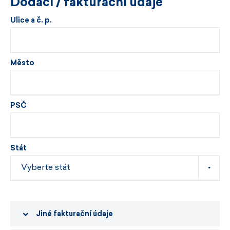
Dodací / fakturační údaje
Ulice a č. p.
Město
PSČ
Stát
Jiné fakturační údaje