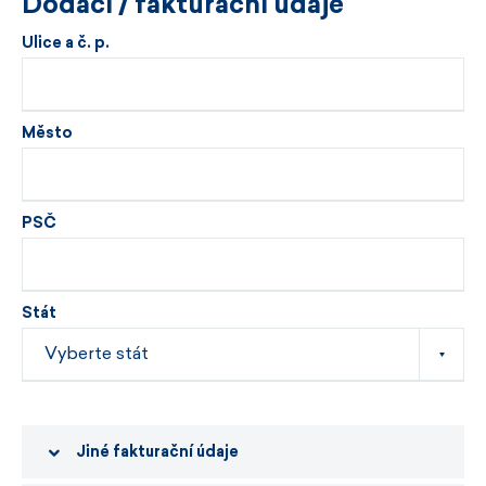
Dodací / fakturační údaje
Ulice a č. p.
Město
PSČ
Stát
Jiné fakturační údaje