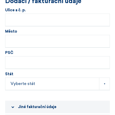
Dodací / fakturační údaje
Ulice a č. p.
Město
PSČ
Stát
Jiné fakturační údaje