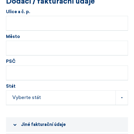
Dodací / fakturační údaje
Ulice a č. p.
Město
PSČ
Stát
Jiné fakturační údaje