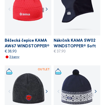
chemických látek, odpovědné využívání zdrojů
a řízení výrobních procesů.
VÍCE INFORMACÍ
VÍCE INFORMACÍ
Běžecká čepice KAMA
Nákrčník KAMA SW02
AW67 WINDSTOPPER®
WINDSTOPPER® Soft
€ 38,90
€ 37,90
Shell
3 barvy
OUTLET