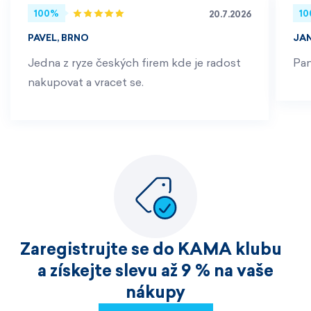
100%
1
20.7.2026
PAVEL, BRNO
JA
Jedna z ryze českých firem kde je radost
Pan
nakupovat a vracet se.
Zaregistrujte se do KAMA klubu
a získejte slevu až 9 % na vaše
nákupy